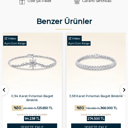
Özel Şık Paket
Garanti Sertifikası
Benzer Ürünler
Video
Video
Aynı Gün Kargo
Aynı Gün Kargo
0,94 Karat Pırlantalı Baget
3,58 Karat Pırlantalı Baget Bileklik
Bileklik
%
50
%
50
125.650
TL
366.000
TL
251.300
TL
732.050
TL
SEPETTE EK %25 İNDİRİM
SEPETTE EK %25 İNDİRİM
94.238 TL
274.500 TL
SEPETE EKLE
SEPETE EKLE