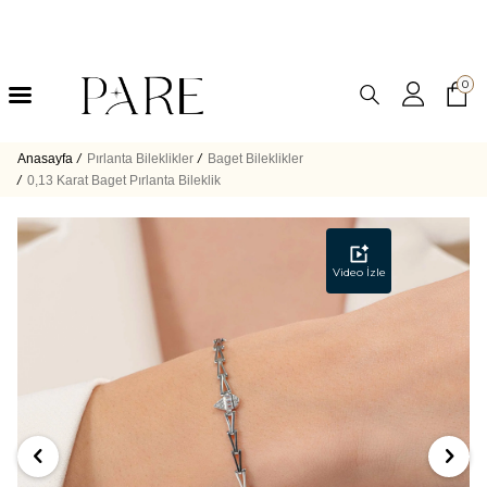
0
Anasayfa
/
Pırlanta Bileklikler
/
Baget Bileklikler
/
0,13 Karat Baget Pırlanta Bileklik
Video İzle