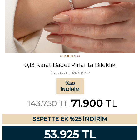
0,13 Karat Baget Pırlanta Bileklik
Ürün Kodu :
PR01000
%
50
İNDIRIM
71.900
TL
143.750
TL
SEPETTE EK %25 İNDİRİM
53.925 TL