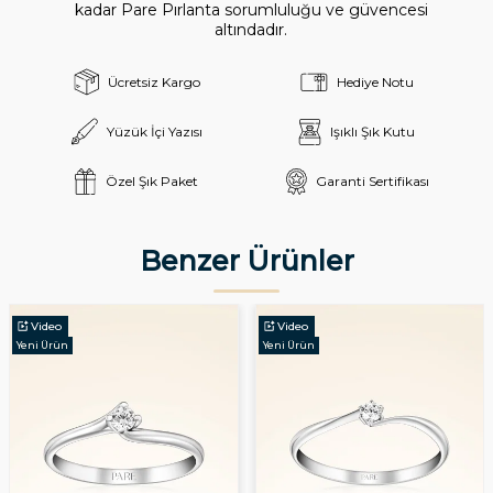
kadar Pare Pırlanta sorumluluğu ve güvencesi
altındadır.
Ücretsiz Kargo
Hediye Notu
Yüzük İçi Yazısı
Işıklı Şık Kutu
Özel Şık Paket
Garanti Sertifikası
Benzer Ürünler
Video
Video
Yeni Ürün
Yeni Ürün