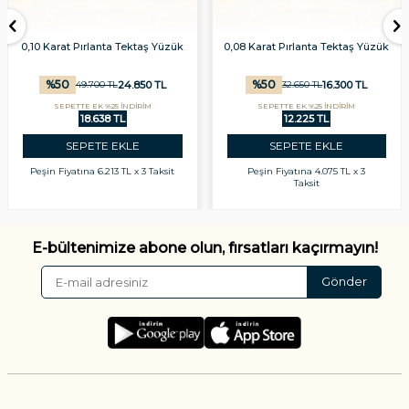
0,10 Karat Pırlanta Tektaş Yüzük
0,08 Karat Pırlanta Tektaş Yüzük
%
50
%
50
24.850
TL
16.300
TL
49.700
TL
32.650
TL
SEPETTE EK %25 İNDİRİM
SEPETTE EK %25 İNDİRİM
18.638 TL
12.225 TL
SEPETE EKLE
SEPETE EKLE
Peşin Fiyatına
6.213 TL x 3 Taksit
Peşin Fiyatına
4.075 TL x 3
Taksit
E-bültenimize abone olun, fırsatları kaçırmayın!
Gönder