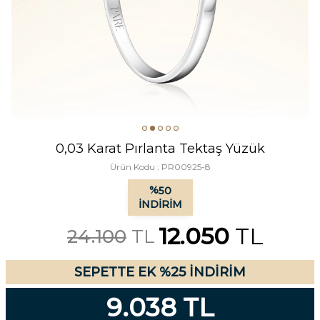
0,03 Karat Pırlanta Tektaş Yüzük
Ürün Kodu :
PR00925-8
%
50
İNDIRIM
12.050
TL
24.100
TL
SEPETTE EK %25 İNDİRİM
9.038 TL