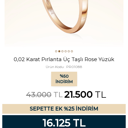
0,02 Karat Pırlanta Üç Taşlı Rose Yüzük
Ürün Kodu :
PR01088
%
50
İNDIRIM
21.500
TL
43.000
TL
SEPETTE EK %25 İNDİRİM
16.125 TL