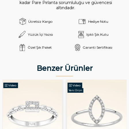
kadar Pare Pırlanta sorumluluğu ve güvencesi
altındadır.
Ücretsiz Kargo
Hediye Notu
Yüzük İçi Yazısı
Işıklı Şık Kutu
Özel Şık Paket
Garanti Sertifikası
Benzer Ürünler
Video
Video
Yeni Ürün