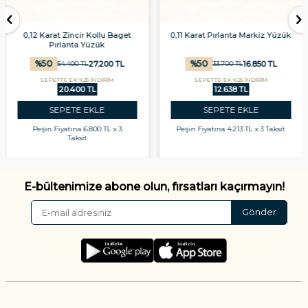
0,12 Karat Zincir Kollu Baget
0,11 Karat Pırlanta Markiz Yüzük
Pırlanta Yüzük
%
50
%
50
27.200
TL
16.850
TL
54.400
TL
33.700
TL
SEPETTE EK %25 İNDİRİM
SEPETTE EK %25 İNDİRİM
20.400 TL
12.638 TL
SEPETE EKLE
SEPETE EKLE
Peşin Fiyatına
6.800 TL x 3
Peşin Fiyatına
4.213 TL x 3 Taksit
Taksit
E-bültenimize abone olun, fırsatları kaçırmayın!
Gönder