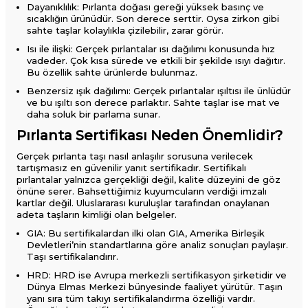
Dayanıklılık: Pırlanta doğası gereği yüksek basınç ve
sıcaklığın ürünüdür. Son derece serttir. Oysa zirkon gibi
sahte taşlar kolaylıkla çizilebilir, zarar görür.
Isı ile ilişki: Gerçek pırlantalar ısı dağılımı konusunda hız
vadeder. Çok kısa sürede ve etkili bir şekilde ısıyı dağıtır.
Bu özellik sahte ürünlerde bulunmaz.
Benzersiz ışık dağılımı: Gerçek pırlantalar ışıltısı ile ünlüdür
ve bu ışıltı son derece parlaktır. Sahte taşlar ise mat ve
daha soluk bir parlama sunar.
Pırlanta Sertifikası Neden Önemlidir?
Gerçek pırlanta taşı nasıl anlaşılır​ sorusuna verilecek
tartışmasız en güvenilir yanıt sertifikadır. Sertifikalı
pırlantalar yalnızca gerçekliği değil, kalite düzeyini de göz
önüne serer. Bahsettiğimiz kuyumcuların verdiği imzalı
kartlar değil. Uluslararası kuruluşlar tarafından onaylanan
adeta taşların kimliği olan belgeler.
GIA: Bu sertifikalardan ilki olan GIA, Amerika Birleşik
Devletleri’nin standartlarına göre analiz sonuçları paylaşır.
Taşı sertifikalandırır.
HRD: HRD ise Avrupa merkezli sertifikasyon şirketidir ve
Dünya Elmas Merkezi bünyesinde faaliyet yürütür. Taşın
yanı sıra tüm takıyı sertifikalandırma özelliği vardır.