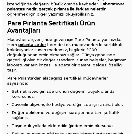
istendiğinde değerini büyük oranda kaybeder.
Laboratuvar
pırlantası nedir, gerçek pırlanta ile farkları nelerdir
öğrenmek için diğer yazımızı okuyabilirsiniz.
Pare Pırlanta Sertifikalı Ürün
Avantajları
Mücevher alışverişinde güven için Pare Pırlanta yanınızda.
Hem
pırlanta setler
hem de tek mücevherlerde sertifikalı
koleksiyonlar sunan markamız, bilgilerin %100
doğruluğundan emin olmanızı sağlar. Dünya genelinde
geçerliliği olan bir değer standardı sunan belgeler, bağımsız
laboratuvarların imzası ile adeta bir garanti belgesi özelliği
taşır.
Pare Pırlanta’dan alacağınız sertifikalı mücevherler
sayesinde;
Satmak istediğinizde ürünün değerini büyük oranda
korursunuz.
Güvenilir alışveriş ile hediye verdiğinizde içiniz rahat olur.
Değer belirleme ve değişim süreçlerinde tam şeffaflık
sağlanır.
Taşın etik yollarla elde edildiğinden emin olursunuz.
Bakım ve onarım gibi satış sonrası hizmetlerde resmi bir