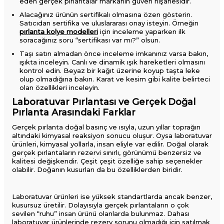
eden gerçek pırlantalar markanın güven nişanesidir.
Alacağınız ürünün sertifikalı olmasına özen gösterin.
Satıcıdan sertifika ve uluslararası onay isteyin. Örneğin
pırlanta kolye modelleri
için inceleme yaparken ilk
soracağınız soru “sertifikası var mı?” olsun.
Taşı satın almadan önce inceleme imkanınız varsa bakın,
ışıkta inceleyin. Canlı ve dinamik ışık hareketleri olmasını
kontrol edin. Beyaz bir kağıt üzerine koyup taşta leke
olup olmadığına bakın. Karat ve kesim gibi kalite belirteci
olan özellikleri inceleyin.
Laboratuvar Pırlantası ve Gerçek Doğal
Pırlanta Arasındaki Farklar
Gerçek pırlanta doğal basınç ve ısıyla, uzun yıllar toprağın
altındaki kimyasal reaksiyon sonucu oluşur. Oysa laboratuvar
ürünleri, kimyasal yollarla, insan eliyle var edilir. Doğal olarak
gerçek pırlantaların rezervi sınırlı, görünümü benzersiz ve
kalitesi değişkendir. Çeşit çeşit özelliğe sahip seçenekler
olabilir. Doğanın kusurları da bu özelliklerden biridir.
Laboratuvar ürünleri ise yüksek standartlarda ancak benzer,
kusursuz üretilir. Dolayısıyla gerçek pırlantaların o çok
sevilen “ruhu” insan ürünü olanlarda bulunmaz. Dahası
laboratuvar ürünlerinde rezerv sorunu olmadığı için satılmak