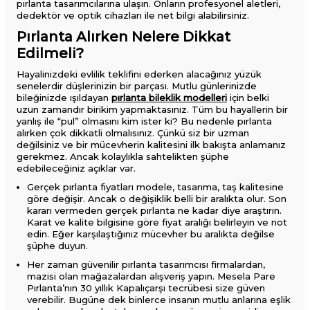
pırlanta tasarımcılarına ulaşın. Onların profesyonel aletleri,
dedektör ve optik cihazları ile net bilgi alabilirsiniz.
Pırlanta Alırken Nelere Dikkat
Edilmeli?
Hayalinizdeki evlilik teklifini ederken alacağınız yüzük
senelerdir düşlerinizin bir parçası. Mutlu günlerinizde
bileğinizde ışıldayan
pırlanta bileklik modelleri
için belki
uzun zamandır birikim yapmaktasınız. Tüm bu hayallerin bir
yanlış ile “pul” olmasını kim ister ki? Bu nedenle pırlanta
alırken çok dikkatli olmalısınız. Çünkü siz bir uzman
değilsiniz ve bir mücevherin kalitesini ilk bakışta anlamanız
gerekmez. Ancak kolaylıkla sahtelikten şüphe
edebileceğiniz açıklar var.
Gerçek pırlanta fiyatları​ modele, tasarıma, taş kalitesine
göre değişir. Ancak o değişiklik belli bir aralıkta olur. Son
kararı vermeden gerçek pırlanta ne kadar​ diye araştırın.
Karat ve kalite bilgisine göre fiyat aralığı belirleyin ve not
edin. Eğer karşılaştığınız mücevher bu aralıkta değilse
şüphe duyun.
Her zaman güvenilir pırlanta tasarımcısı firmalardan,
mazisi olan mağazalardan alışveriş yapın. Mesela Pare
Pırlanta’nın 30 yıllık Kapalıçarşı tecrübesi size güven
verebilir. Bugüne dek binlerce insanın mutlu anlarına eşlik