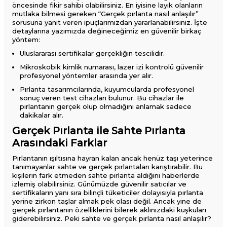
öncesinde fikir sahibi olabilirsiniz. En iyisine layık olanların
mutlaka bilmesi gereken “Gerçek pırlanta nasıl anlaşılır”
sorusuna yanıt veren ipuçlarımızdan yararlanabilirsiniz. İşte
detaylarına yazımızda değineceğimiz en güvenilir birkaç
yöntem:
Uluslararası sertifikalar gerçekliğin tescilidir.
Mikroskobik kimlik numarası, lazer izi kontrolü güvenilir
profesyonel yöntemler arasında yer alır.
Pırlanta tasarımcılarında, kuyumcularda profesyonel
sonuç veren test cihazları bulunur. Bu cihazlar ile
pırlantanın gerçek olup olmadığını anlamak sadece
dakikalar alır.
Gerçek Pırlanta ile Sahte Pırlanta
Arasındaki Farklar
Pırlantanın ışıltısına hayran kalan ancak henüz taşı yeterince
tanımayanlar sahte ve gerçek pırlantaları karıştırabilir. Bu
kişilerin fark etmeden sahte pırlanta aldığını haberlerde
izlemiş olabilirsiniz. Günümüzde güvenilir satıcılar ve
sertifikaların yanı sıra bilinçli tüketiciler dolayısıyla pırlanta
yerine zirkon taşlar almak pek olası değil. Ancak yine de
gerçek pırlantanın özelliklerini bilerek aklınızdaki kuşkuları
giderebilirsiniz. Peki sahte ve gerçek pırlanta nasıl anlaşılır​?