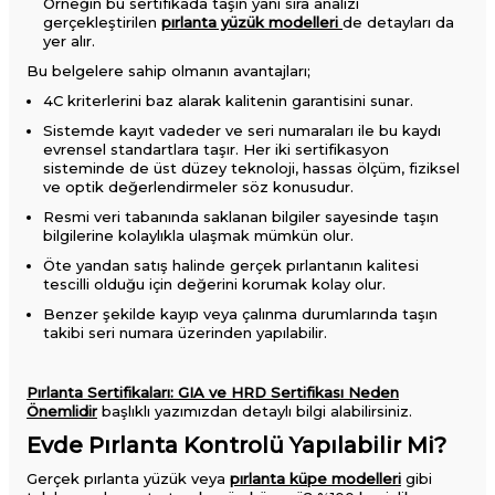
Örneğin bu sertifikada taşın yanı sıra analizi
gerçekleştirilen
pırlanta yüzük modelleri
de detayları da
yer alır.
Bu belgelere sahip olmanın avantajları;
4C kriterlerini baz alarak kalitenin garantisini sunar.
Sistemde kayıt vadeder ve seri numaraları ile bu kaydı
evrensel standartlara taşır. Her iki sertifikasyon
sisteminde de üst düzey teknoloji, hassas ölçüm, fiziksel
ve optik değerlendirmeler söz konusudur.
Resmi veri tabanında saklanan bilgiler sayesinde taşın
bilgilerine kolaylıkla ulaşmak mümkün olur.
Öte yandan satış halinde gerçek pırlantanın kalitesi
tescilli olduğu için değerini korumak kolay olur.
Benzer şekilde kayıp veya çalınma durumlarında taşın
takibi seri numara üzerinden yapılabilir.
Pırlanta Sertifikaları: GIA ve HRD Sertifikası Neden
Önemlidir
başlıklı yazımızdan detaylı bilgi alabilirsiniz.
Evde Pırlanta Kontrolü Yapılabilir Mi?
Gerçek pırlanta yüzük veya
pırlanta küpe modelleri
gibi