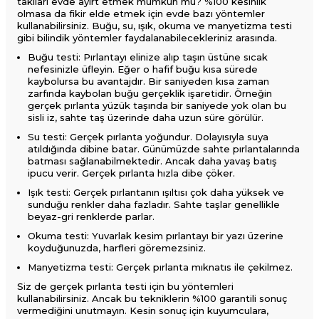
takıları evde ayırt etmek mümkün mü? %100 kesinlik
olmasa da fikir elde etmek için evde bazı yöntemler
kullanabilirsiniz. Buğu, su, ışık, okuma ve manyetizma testi
gibi bilindik yöntemler faydalanabilecekleriniz arasında.
Buğu testi: Pırlantayı elinize alıp taşın üstüne sıcak
nefesinizle üfleyin. Eğer o hafif buğu kısa sürede
kaybolursa bu avantajdır. Bir saniyeden kısa zaman
zarfında kaybolan buğu gerçeklik işaretidir. Örneğin
gerçek pırlanta yüzük taşında bir saniyede yok olan bu
sisli iz, sahte taş üzerinde daha uzun süre görülür.
Su testi: Gerçek pırlanta yoğundur. Dolayısıyla suya
atıldığında dibine batar. Günümüzde sahte pırlantalarında
batması sağlanabilmektedir. Ancak daha yavaş batış
ipucu verir. Gerçek pırlanta hızla dibe çöker.
Işık testi: Gerçek pırlantanın ışıltısı çok daha yüksek ve
sunduğu renkler daha fazladır. Sahte taşlar genellikle
beyaz-gri renklerde parlar.
Okuma testi: Yuvarlak kesim pırlantayı bir yazı üzerine
koyduğunuzda, harfleri göremezsiniz.
Manyetizma testi: Gerçek pırlanta mıknatıs ile çekilmez.
Siz de gerçek pırlanta testi için bu yöntemleri
kullanabilirsiniz. Ancak bu tekniklerin %100 garantili sonuç
vermediğini unutmayın. Kesin sonuç için kuyumculara,