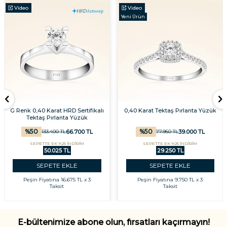
Video
Video
Yeni Ürün
G Renk 0,40 Karat HRD Sertifikalı
0,40 Karat Tektaş Pırlanta Yüzük
Tektaş Pırlanta Yüzük
%
50
%
50
66.700
TL
39.000
TL
133.400
TL
77.950
TL
SEPETTE EK %25 İNDİRİM
SEPETTE EK %25 İNDİRİM
50.025 TL
29.250 TL
SEPETE EKLE
SEPETE EKLE
Peşin Fiyatına
16.675 TL x 3
Peşin Fiyatına
9.750 TL x 3
Taksit
Taksit
E-bültenimize abone olun, fırsatları kaçırmayın!