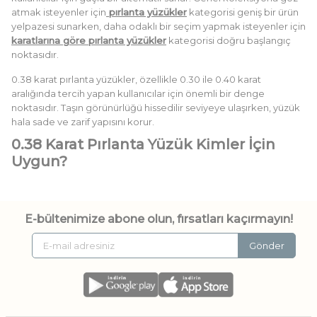
atmak isteyenler için
pırlanta yüzükler
kategorisi geniş bir ürün
yelpazesi sunarken, daha odaklı bir seçim yapmak isteyenler için
karatlarına göre pırlanta yüzükler
kategorisi doğru başlangıç
noktasıdır.
0.38 karat pırlanta yüzükler, özellikle 0.30 ile 0.40 karat
aralığında tercih yapan kullanıcılar için önemli bir denge
noktasıdır. Taşın görünürlüğü hissedilir seviyeye ulaşırken, yüzük
hala sade ve zarif yapısını korur.
0.38 Karat Pırlanta Yüzük Kimler İçin
Uygun?
Bu karat aralığı, daha minimal ama fark edilir bir pırlanta isteyen
kullanıcılar için oldukça uygundur. Özellikle ilk pırlanta yüzüğünü
alacak olanlar ya da günlük kullanımda konfor arayanlar için
E-bültenimize abone olun, fırsatları kaçırmayın!
doğru bir tercihtir.
Gönder
Klasik bir stil isteyen kullanıcılar için
klasik tektaş yüzükler
öne
çıkarken, daha ışıltılı bir görünüm isteyenler için
kolu taşlı tektaş
yüzükler
ve
efektli tektaş yüzükler
kategorileri alternatif sunar.
0.38 karat özellikle şu kullanıcılar için idealdir: