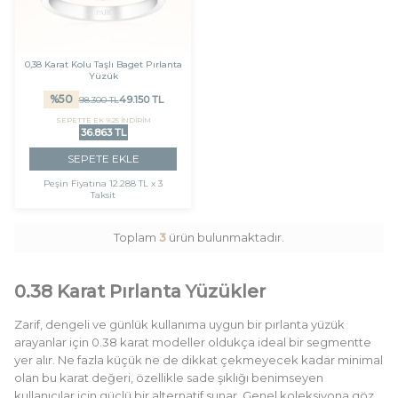
0,38 Karat Kolu Taşlı Baget Pırlanta
Yüzük
%
50
49.150
TL
98.300
TL
SEPETTE EK %25 İNDİRİM
36.863 TL
SEPETE EKLE
Peşin Fiyatına
12.288 TL x 3
Taksit
Toplam
3
ürün bulunmaktadır.
0.38 Karat Pırlanta Yüzükler
Zarif, dengeli ve günlük kullanıma uygun bir pırlanta yüzük
arayanlar için 0.38 karat modeller oldukça ideal bir segmentte
yer alır. Ne fazla küçük ne de dikkat çekmeyecek kadar minimal
olan bu karat değeri, özellikle sade şıklığı benimseyen
kullanıcılar için güçlü bir alternatif sunar. Genel koleksiyona göz