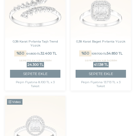
0,38 Karat Pırlanta Taşlı Trend
0,38 Karat Baget Pırlanta Yüzük
Yüzük
%
50
%
50
32.400
TL
54.850
TL
64.800
TL
109.700
TL
SEPETTE EK %25 İNDİRİM
SEPETTE EK %25 İNDİRİM
24.300 TL
41.138 TL
SEPETE EKLE
SEPETE EKLE
Peşin Fiyatına
8.100 TL x 3
Peşin Fiyatına
13.713 TL x 3
Taksit
Taksit
Video